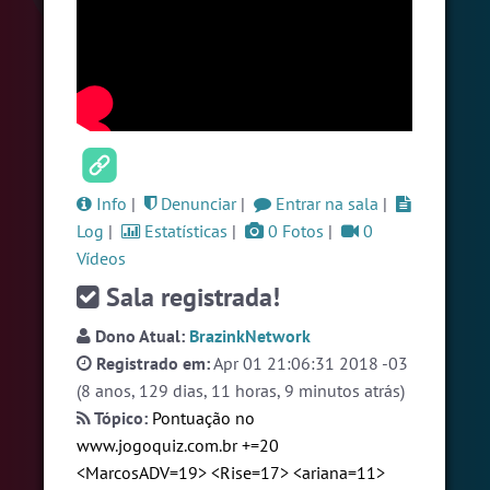
#Zoom
5 pessoas
#Denuncias
5 pessoas
#ParaisoTropical
5 pessoas
Ver todas as salas
Info
|
Denunciar
|
Entrar na sala
|
🎁 Promoção
🛍 Crie seu Chat e Rádio 📻
Log
|
Estatísticas
|
0 Fotos
|
0
com Site e Chat Bot 🤖 de Pedidos
.
Vídeos
Sala registrada!
Dono Atual:
BrazinkNetwork
Registrado em:
Apr 01 21:06:31 2018 -03
(8 anos, 129 dias, 11 horas, 9 minutos atrás)
Tópico:
Pontuação no
English
Português
Español
© 2018 Brazink
www.jogoquiz.com.br
+=20
<MarcosADV=19> <Rise=17> <ariana=11>