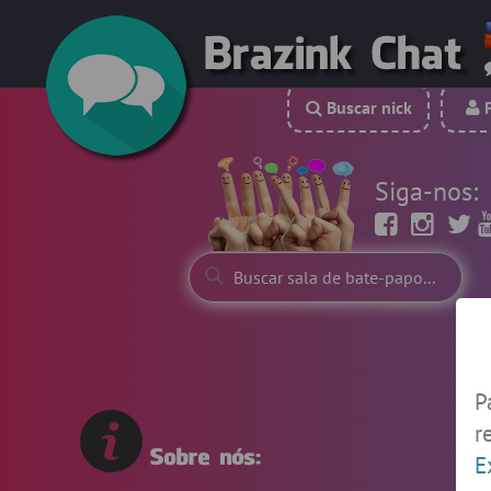
Buscar nick
P
Siga-nos:
P
r
E