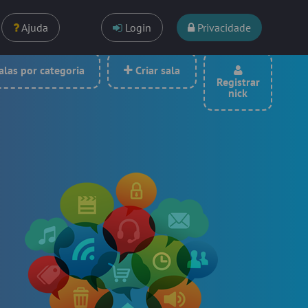
Ajuda
Login
Privacidade
las por categoria
Criar sala
Registrar
nick