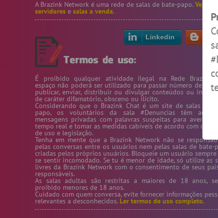
A Brazink Network é uma rede de salas de bate-papo.
Veja no
servidores
e
salas a venda
.
P
C
Linkedin
Bl
s
#
c
É proibido qualquer atividade ilegal na Rede Brazink. 
espaço não poderá ser utilizado para passar número de telef
t
publicar, enviar, distribuir ou divulgar conteúdos ou inform
de caráter difamatório, obsceno ou ilícito.
a
Considerando que o Brazink Chat é um site de salas de b
papo, os voluntários da sala #Denuncias têm acess
mensagens privadas com palavras suspeitas para averigua
tempo real e tomar as medidas cabíveis de acordo com os te
A
de uso e legislação.
Tenha em mente que a Brazink Network não se responsabi
e
pelas conversas entre os usuários nem pelas salas de bate-
criadas pelos próprios usuários. Bloqueie um usuário sempre
c
se sentir incomodado. Se tu é menor de idade, só utilize as s
livres da Brazink Network com o consentimento de seus pai
p
responsáveis.
As salas adultas são restritas a maiores de 18 anos, s
a
proibido menores de 18 anos.
Cuidado com quem conversa, evite fornecer informações pess
relevantes a desconhecidos.
Ler termos de uso completo.