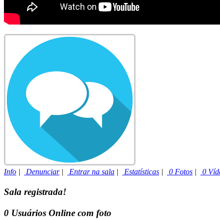
Info
|
Denunciar
|
Entrar na sala
|
Estatísticas
|
0 Fotos
|
0 Víd
Sala registrada!
0
Usuários Online com foto