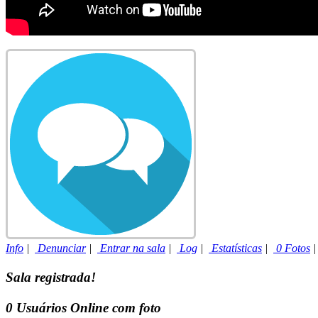
Info
|
Denunciar
|
Entrar na sala
|
Log
|
Estatísticas
|
0 Fotos
Sala registrada!
0
Usuários Online com foto