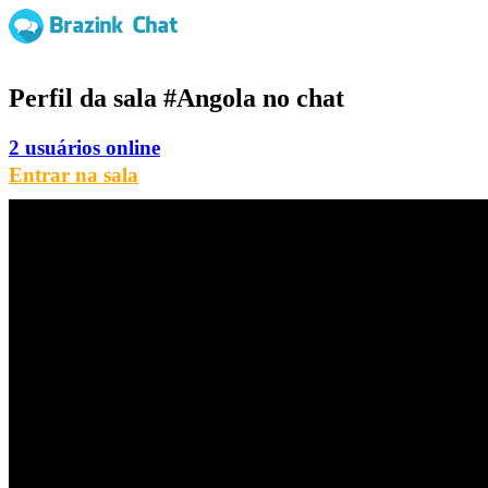
Perfil da sala
#Angola
no chat
2 usuários online
Entrar na sala