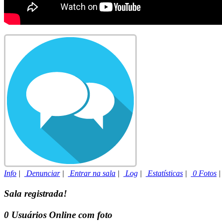
Info
|
Denunciar
|
Entrar na sala
|
Log
|
Estatísticas
|
0 Fotos
Sala registrada!
0
Usuários Online com foto