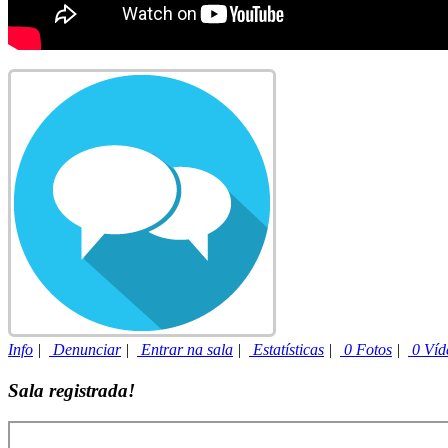
Info
|
Denunciar
|
Entrar na sala
|
Estatísticas
|
0 Fotos
|
0 Víd
Sala registrada!