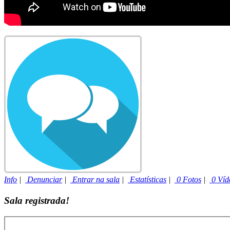
Info
|
Denunciar
|
Entrar na sala
|
Estatísticas
|
0 Fotos
|
0 Víd
Sala registrada!