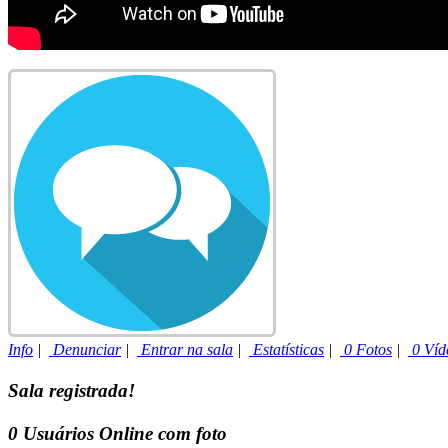
Info
|
Denunciar
|
Entrar na sala
|
Estatísticas
|
0 Fotos
|
0 Víd
Sala registrada!
0
Usuários Online com foto