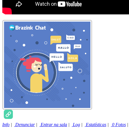
Info
|
Denunciar
|
Entrar na sala
|
Log
|
Estatísticas
|
0 Fotos