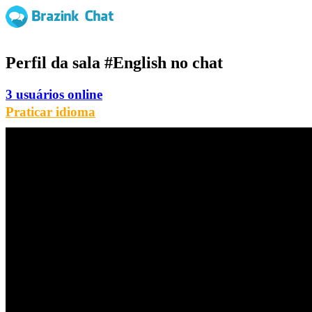
Perfil da sala
#English
no chat
3 usuários online
Praticar idioma