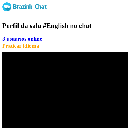
Perfil da sala
#English
no chat
3 usuários online
Praticar idioma