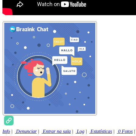
Info
|
Denunciar
|
Entrar na sala
|
Log
|
Estatísticas
|
0 Fotos