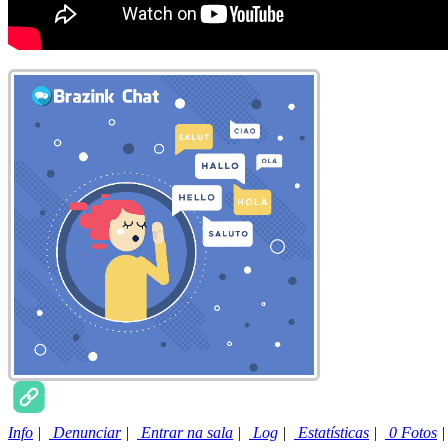
Info
|
Denunciar
|
Entrar na sala
|
Log
|
Estatísticas
|
0 Fotos