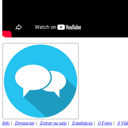
Info
|
Denunciar
|
Entrar na sala
|
Estatísticas
|
0 Fotos
|
0 Víd