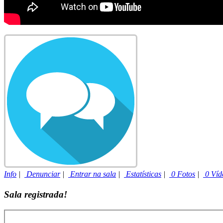
Info
|
Denunciar
|
Entrar na sala
|
Estatísticas
|
0 Fotos
|
0 Víd
Sala registrada!