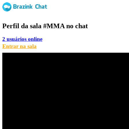
Perfil da sala
#MMA
no chat
2 usuários online
Entrar na sala