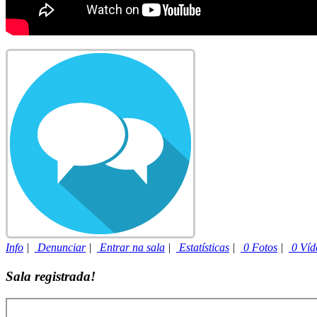
Info
|
Denunciar
|
Entrar na sala
|
Estatísticas
|
0 Fotos
|
0 Víd
Sala registrada!