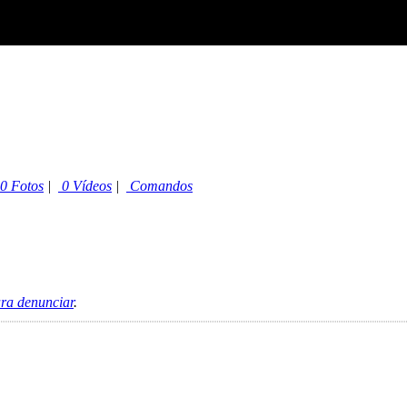
0 Fotos
|
0 Vídeos
|
Comandos
ara denunciar
.