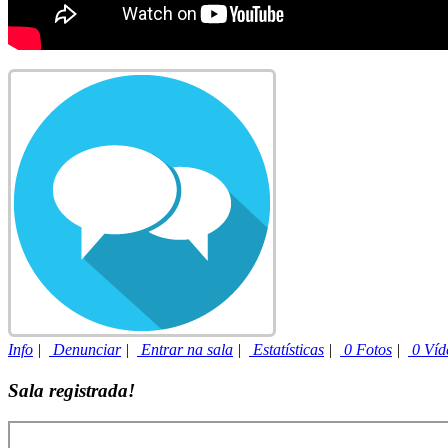
Info
|
Denunciar
|
Entrar na sala
|
Estatísticas
|
0 Fotos
|
0 Víd
Sala registrada!