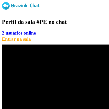
Perfil da sala
#PE
no chat
2 usuários online
Entrar na sala