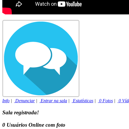
Info
|
Denunciar
|
Entrar na sala
|
Estatísticas
|
0 Fotos
|
0 Víd
Sala registrada!
0
Usuários Online com foto