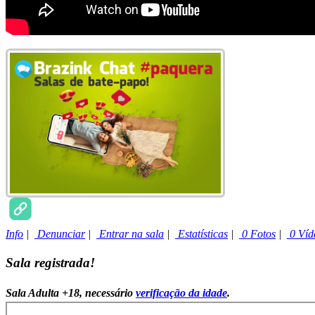
Info
|
Denunciar
|
Entrar na sala
|
Estatísticas
|
0 Fotos
|
0 Víd
Sala registrada!
Sala Adulta +18, necessário
verificação da idade
.