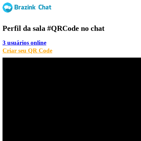
Perfil da sala
#QRCode
no chat
3 usuários online
Criar seu QR Code