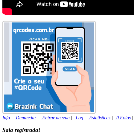
Info
|
Denunciar
|
Entrar na sala
|
Log
|
Estatísticas
|
0 Fotos
Sala registrada!