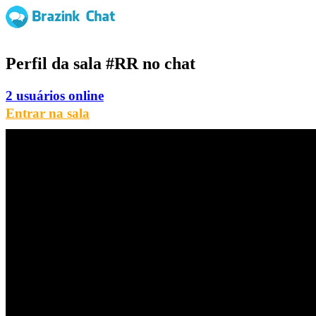
Perfil da sala
#RR
no chat
2 usuários online
Entrar na sala