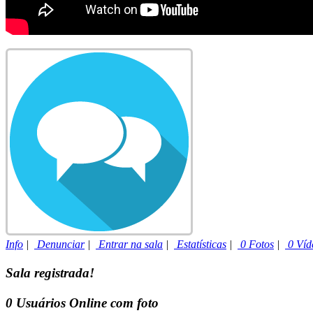
Info
|
Denunciar
|
Entrar na sala
|
Estatísticas
|
0 Fotos
|
0 Víd
Sala registrada!
0
Usuários Online com foto