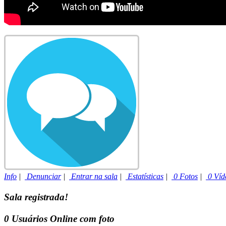
Info
|
Denunciar
|
Entrar na sala
|
Estatísticas
|
0 Fotos
|
0 Víd
Sala registrada!
0
Usuários Online com foto