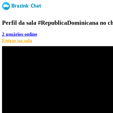
Perfil da sala
#RepublicaDominicana
no ch
2 usuários online
Entrar na sala