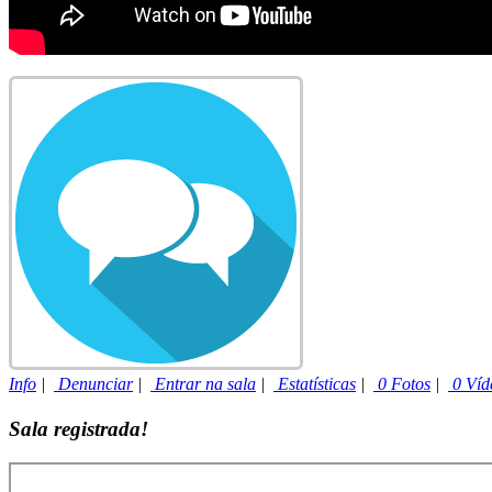
Info
|
Denunciar
|
Entrar na sala
|
Estatísticas
|
0 Fotos
|
0 Víd
Sala registrada!