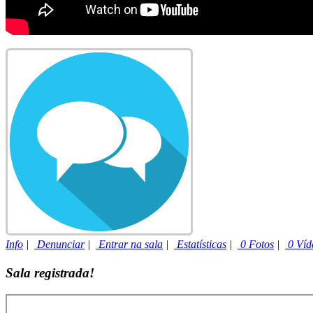
Info
|
Denunciar
|
Entrar na sala
|
Estatísticas
|
0 Fotos
|
0 Víd
Sala registrada!