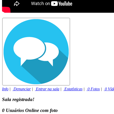
Info
|
Denunciar
|
Entrar na sala
|
Estatísticas
|
0 Fotos
|
0 Víd
Sala registrada!
0
Usuários Online com foto