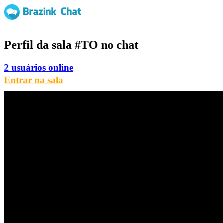
Perfil da sala
#TO
no chat
2 usuários online
Entrar na sala