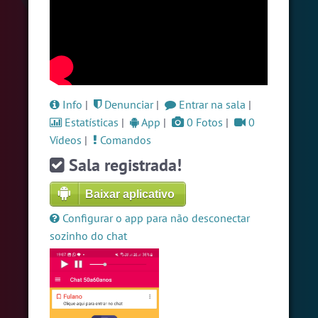
#LoveHits
7 pessoas
#Evangelicos
6 pessoas
#Brazink
6 pessoas
Ver todas as salas
Info
|
Denunciar
|
Entrar na sala
|
Estatísticas
|
App
|
0 Fotos
|
0
Vídeos
|
Comandos
🎁 Promoção
🛍 Crie seu Chat e Rádio 📻
com Site e Chat Bot 🤖 de Pedidos
.
Sala registrada!
Baixar aplicativo
Configurar o app para não desconectar
sozinho do chat
English
Português
Español
© 2018 Brazink