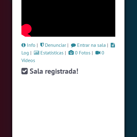
#LoveHits
5 pessoas
#RadioModao
5 pessoas
#Brazink
5 pessoas
Ver todas as salas
Info
|
Denunciar
|
Entrar na sala
|
Log
|
Estatísticas
|
0 Fotos
|
0
Vídeos
🎁 Promoção
🛍 Crie seu Chat e Rádio 📻
com Site e Chat Bot 🤖 de Pedidos
.
Sala registrada!
English
Português
Español
© 2018 Brazink