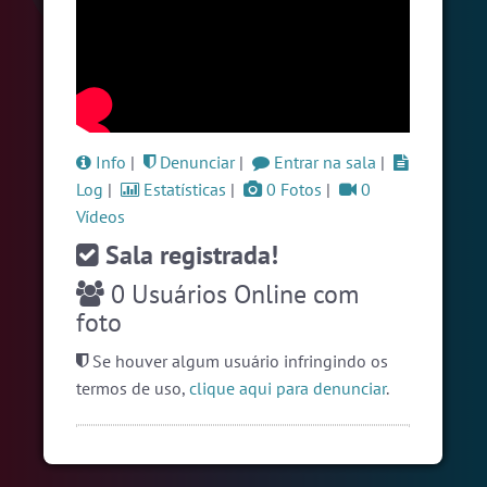
#Sexo
+18
4 pessoas
#Unica
4 pessoas
#LoveHits
3 pessoas
Ver todas as salas
Info
|
Denunciar
|
Entrar na sala
|
Log
|
Estatísticas
|
0 Fotos
|
0
Vídeos
🎁 Promoção
🛍 Crie seu Chat e Rádio 📻
com Site e Chat Bot 🤖 de Pedidos
.
Sala registrada!
0
Usuários Online com
foto
Se houver algum usuário infringindo os
termos de uso,
clique aqui para denunciar
.
English
Português
Español
© 2018 Brazink