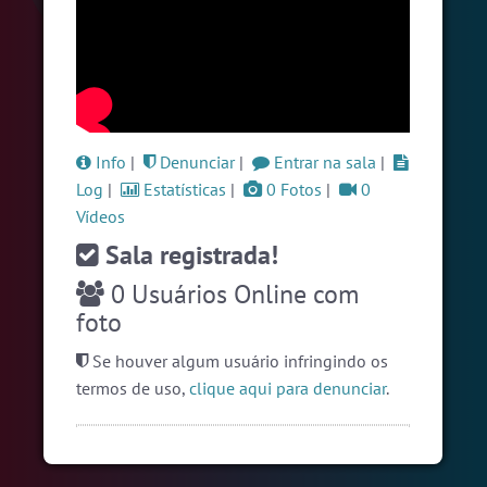
#Zoom
6 pessoas
#Brazink
5 pessoas
#ParaisoTropical
5 pessoas
Ver todas as salas
Info
|
Denunciar
|
Entrar na sala
|
Log
|
Estatísticas
|
0 Fotos
|
0
Vídeos
🎁 Promoção
🛍 Crie seu Chat e Rádio 📻
com Site e Chat Bot 🤖 de Pedidos
.
Sala registrada!
0
Usuários Online com
foto
Se houver algum usuário infringindo os
termos de uso,
clique aqui para denunciar
.
English
Português
Español
© 2018 Brazink