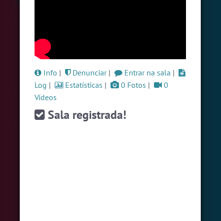
#LoveHits
4 pessoas
#Zoom
4 pessoas
#RadioModao
4 pessoas
Ver todas as salas
Info
|
Denunciar
|
Entrar na sala
|
Log
|
Estatísticas
|
0 Fotos
|
0
Vídeos
🎁 Promoção
🛍 Crie seu Chat e Rádio 📻
com Site e Chat Bot 🤖 de Pedidos
.
Sala registrada!
English
Português
Español
© 2018 Brazink