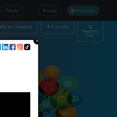
Ajuda
Login
Privacidade
las por categoria
Criar sala
Registrar
nick