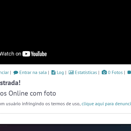
ssos
#Evangelicos
8 pessoas
#ParaisoTropical
7 pessoas
og
#Brazink
7 pessoas
Ver todas as salas
Este
one,
ação
ate-
🎁 Promoção
🛍 Crie seu Chat e Rádio 📻
o as
com Site e Chat Bot 🤖 de Pedidos
.
r em
ciar
|
Entrar na sala
|
Log
|
Estatísticas
|
0 Fotos
|
rmos
strada!
liza
papo
os Online com foto
 que
alas
s ou
m usuário infringindo os termos de uso,
clique aqui para denunci
endo
Prot
webca
oais
e pri
English
Português
Español
© 2018 Brazink
conve