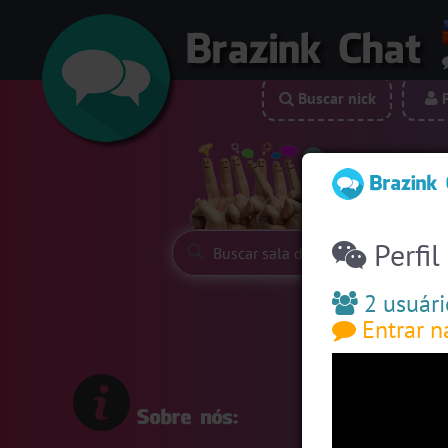
Buscar nick
P
Siga-nos:
Perfil
2 usuári
Entrar n