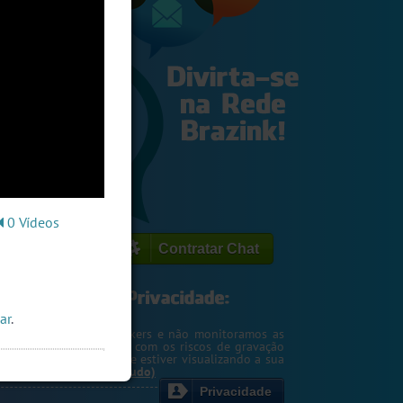
0 Vídeos
Contratar Chat
ar
.
egemos o seu IP de hackers e não monitoramos as
m. Entretanto, cuidado com os riscos de gravação
ntscreen pela pessoa que estiver visualizando a sua
rsa ou webcam....
(Ler tudo)
Privacidade