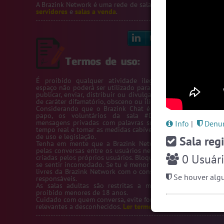
A Brazink Network é uma rede de salas de bate-papo.
Veja no
servidores
e
salas a venda
.
Linkedin
Bl
É proibido qualquer atividade ilegal na Rede Brazink. 
espaço não poderá ser utilizado para passar número de telef
publicar, enviar, distribuir ou divulgar conteúdos ou inform
de caráter difamatório, obsceno ou ilícito.
Considerando que o Brazink Chat é um site de salas de b
papo, os voluntários da sala #Denuncias têm acess
mensagens privadas com palavras suspeitas para averigua
Info
|
Denun
tempo real e tomar as medidas cabíveis de acordo com os te
de uso e legislação.
Sala regi
Tenha em mente que a Brazink Network não se responsabi
pelas conversas entre os usuários nem pelas salas de bate-
0
Usuári
criadas pelos próprios usuários. Bloqueie um usuário sempre
se sentir incomodado. Se tu é menor de idade, só utilize as s
livres da Brazink Network com o consentimento de seus pai
Se houver algu
responsáveis.
As salas adultas são restritas a maiores de 18 anos, s
proibido menores de 18 anos.
Cuidado com quem conversa, evite fornecer informações pess
relevantes a desconhecidos.
Ler termos de uso completo.