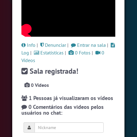
#Denuncias
6 pessoas
#Brazink
5 pessoas
#Zoom
5 pessoas
Ver todas as salas
Info
|
Denunciar
|
Entrar na sala
|
Log
|
Estatísticas
|
0 Fotos
|
0
Vídeos
🎁 Promoção
🛍 Crie seu Chat e Rádio 📻
com Site e Chat Bot 🤖 de Pedidos
.
Sala registrada!
0 Vídeos
1 Pessoas já visualizaram os vídeos
0 Comentários das videos pelos
usuários no chat:
English
Português
Español
© 2018 Brazink