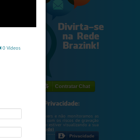
0 Vídeos
Contratar Chat
egemos o seu IP de hackers e não monitoramos as
m. Entretanto, cuidado com os riscos de gravação
ntscreen pela pessoa que estiver visualizando a sua
rsa ou webcam....
(Ler tudo)
Privacidade