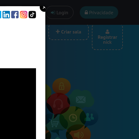
Ajuda
Login
Privacidade
las por categoria
Criar sala
Registrar
nick