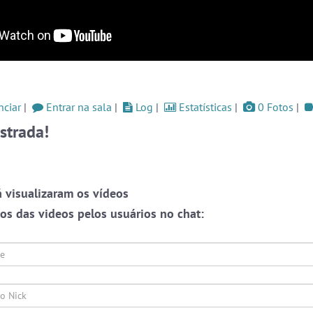
ssos
#Sexo
+18
4 pessoas
#LoveHits
3 pessoas
og
#WordPlay
3 pessoas
Ver todas as salas
ciar
|
Entrar na sala
|
Log
|
Estatísticas
|
0 Fotos
|
Este
one,
strada!
ação
ate-
🎁 Promoção
🛍 Crie seu Chat e Rádio 📻
o as
com Site e Chat Bot 🤖 de Pedidos
.
r em
rmos
 visualizaram os vídeos
liza
papo
s das videos pelos usuários no chat:
 que
alas
s ou
endo
Prot
webca
oais
e pri
English
Português
Español
© 2018 Brazink
conve