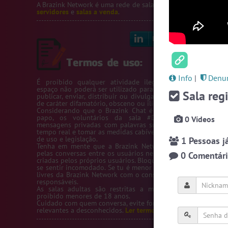
A Brazink Network é uma rede de salas de bate-papo.
Veja no
servidores
e
salas a venda
.
Linkedin
Bl
Info
|
Denun
É proibido qualquer atividade ilegal na Rede Brazink. 
espaço não poderá ser utilizado para passar número de telef
Sala regi
publicar, enviar, distribuir ou divulgar conteúdos ou inform
de caráter difamatório, obsceno ou ilícito.
Considerando que o Brazink Chat é um site de salas de b
papo, os voluntários da sala #Denuncias têm acess
0 Vídeos
mensagens privadas com palavras suspeitas para averigua
tempo real e tomar as medidas cabíveis de acordo com os te
de uso e legislação.
1 Pessoas já
Tenha em mente que a Brazink Network não se responsabi
pelas conversas entre os usuários nem pelas salas de bate-
0 Comentário
criadas pelos próprios usuários. Bloqueie um usuário sempre
se sentir incomodado. Se tu é menor de idade, só utilize as s
livres da Brazink Network com o consentimento de seus pai
responsáveis.
As salas adultas são restritas a maiores de 18 anos, s
proibido menores de 18 anos.
Cuidado com quem conversa, evite fornecer informações pess
relevantes a desconhecidos.
Ler termos de uso completo.