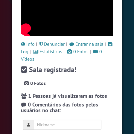
#LoveHits
4 pessoas
#WordPlay
3 pessoas
#Espanol
3 pessoas
Ver todas as salas
Info
|
Denunciar
|
Entrar na sala
|
Log
|
Estatísticas
|
0 Fotos
|
0
Vídeos
🎁 Promoção
🛍 Crie seu Chat e Rádio 📻
com Site e Chat Bot 🤖 de Pedidos
.
Sala registrada!
0 Fotos
1 Pessoas já visualizaram as fotos
0 Comentários das fotos pelos
usuários no chat:
English
Português
Español
© 2018 Brazink