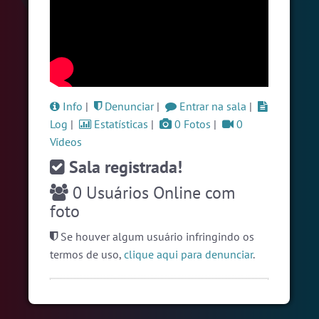
#Sexo
+18
5 pessoas
#Denuncias
5 pessoas
#LoveHits
4 pessoas
Ver todas as salas
Info
|
Denunciar
|
Entrar na sala
|
Log
|
Estatísticas
|
0 Fotos
|
0
Vídeos
🎁 Promoção
🛍 Crie seu Chat e Rádio 📻
com Site e Chat Bot 🤖 de Pedidos
.
Sala registrada!
0
Usuários Online com
foto
Se houver algum usuário infringindo os
termos de uso,
clique aqui para denunciar
.
English
Português
Español
© 2018 Brazink