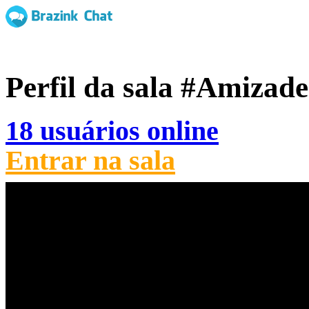
Perfil da sala
#Amizade
18 usuários online
Entrar na sala