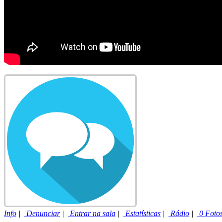
Info
|
Denunciar
|
Entrar na sala
|
Estatísticas
|
Rádio
|
0 Foto