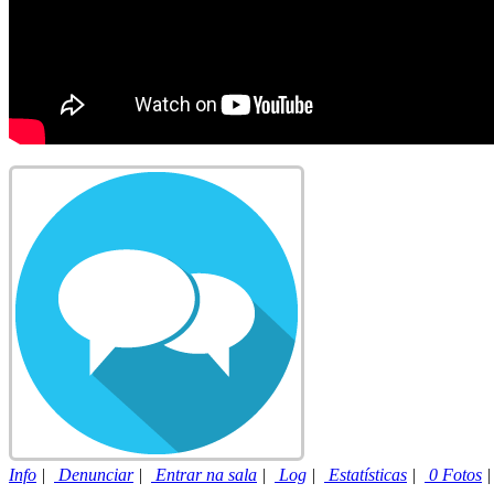
Info
|
Denunciar
|
Entrar na sala
|
Log
|
Estatísticas
|
0 Fotos