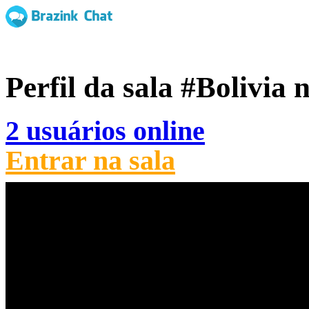
Perfil da sala
#Bolivia
n
2 usuários online
Entrar na sala