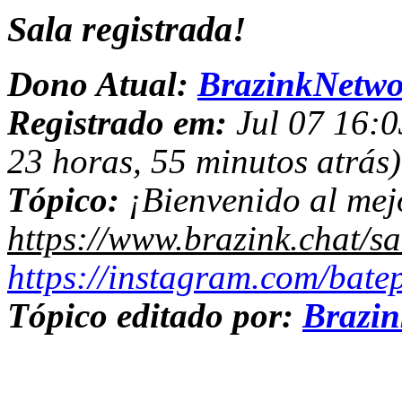
Sala registrada!
Dono Atual:
BrazinkNetwo
Registrado em:
Jul 07 16:0
23 horas, 55 minutos atrás)
Tópico:
¡Bienvenido al mejo
https://www.brazink.chat/sa
https://instagram.com/bate
Tópico editado por:
Brazi