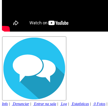
Info
|
Denunciar
|
Entrar na sala
|
Log
|
Estatísticas
|
0 Fotos