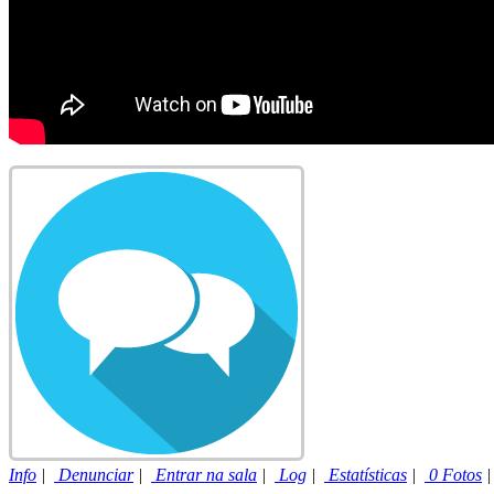
Info
|
Denunciar
|
Entrar na sala
|
Log
|
Estatísticas
|
0 Fotos