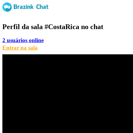
Perfil da sala
#CostaRica
no chat
2 usuários online
Entrar na sala