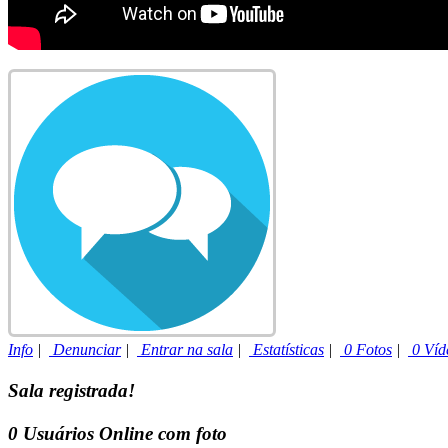
Info
|
Denunciar
|
Entrar na sala
|
Estatísticas
|
0 Fotos
|
0 Víd
Sala registrada!
0
Usuários Online com foto