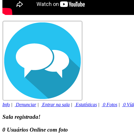
Info
|
Denunciar
|
Entrar na sala
|
Estatísticas
|
0 Fotos
|
0 Víd
Sala registrada!
0
Usuários Online com foto