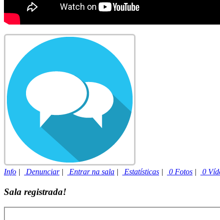
Info
|
Denunciar
|
Entrar na sala
|
Estatísticas
|
0 Fotos
|
0 Víd
Sala registrada!