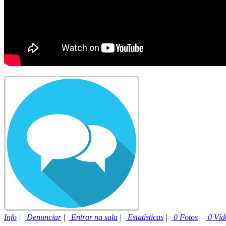
Info
|
Denunciar
|
Entrar na sala
|
Estatísticas
|
0 Fotos
|
0 Víd