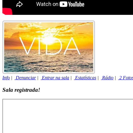
Info
|
Denunciar
|
Entrar na sala
|
Estatísticas
|
Rádio
|
2 Foto
Sala registrada!