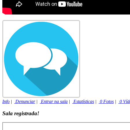
Info
|
Denunciar
|
Entrar na sala
|
Estatísticas
|
0 Fotos
|
0 Víd
Sala registrada!