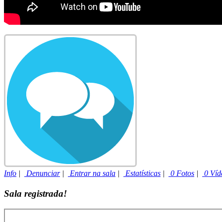
Info
|
Denunciar
|
Entrar na sala
|
Estatísticas
|
0 Fotos
|
0 Víd
Sala registrada!