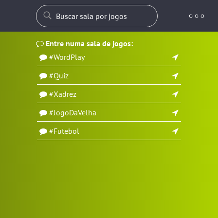
Entre numa sala de jogos:
#WordPlay
#Quiz
#Xadrez
#JogoDaVelha
#Futebol