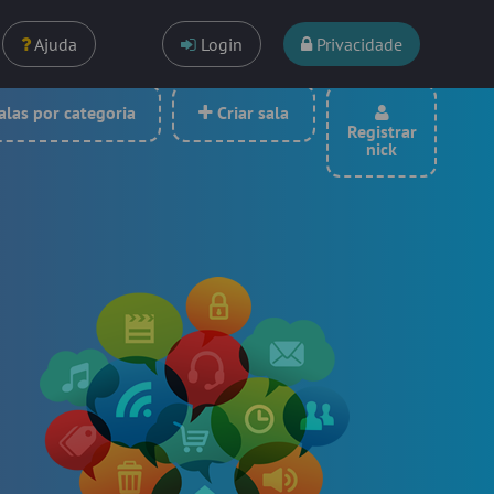
Ajuda
Login
Privacidade
las por categoria
Criar sala
Registrar
nick