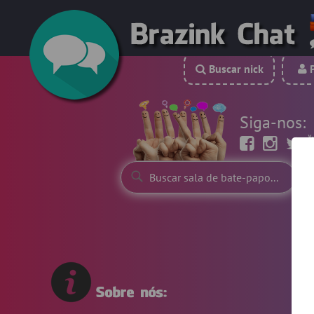
Buscar nick
P
Siga-nos: