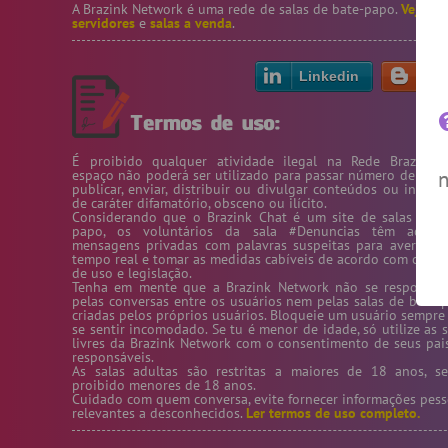
A Brazink Network é uma rede de salas de bate-papo.
Veja no
servidores
e
salas a venda
.
Linkedin
Bl
É proibido qualquer atividade ilegal na Rede Brazink. 
espaço não poderá ser utilizado para passar número de telef
n
publicar, enviar, distribuir ou divulgar conteúdos ou inform
de caráter difamatório, obsceno ou ilícito.
Considerando que o Brazink Chat é um site de salas de b
papo, os voluntários da sala #Denuncias têm acess
mensagens privadas com palavras suspeitas para averigua
tempo real e tomar as medidas cabíveis de acordo com os te
de uso e legislação.
Tenha em mente que a Brazink Network não se responsabi
pelas conversas entre os usuários nem pelas salas de bate-
criadas pelos próprios usuários. Bloqueie um usuário sempre
se sentir incomodado. Se tu é menor de idade, só utilize as s
livres da Brazink Network com o consentimento de seus pai
responsáveis.
As salas adultas são restritas a maiores de 18 anos, s
proibido menores de 18 anos.
Cuidado com quem conversa, evite fornecer informações pess
relevantes a desconhecidos.
Ler termos de uso completo.