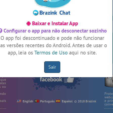
ssos
#Zoom
4 pessoas
#SalaDaSininha
4 pessoas
og
Baixar e Instalar App
#Novanativa
4 pessoas
Configurar o app para não desconectar sozinho
Ver todas as salas
O app foi descontinuado e pode não funcionar
Este
one,
as versões recentes do Android. Antes de usar o
ação
app, leia os
Termos de Uso
aqui no site.
ate-
🎁 Promoção
🛍 Crie seu Chat e Rádio 📻
o as
com Site e Chat Bot 🤖 de Pedidos
.
r em
rmos
Sair
liza
papo
 que
alas
s ou
endo
Prot
webca
oais
e pri
English
Português
Español
© 2018 Brazink
conve