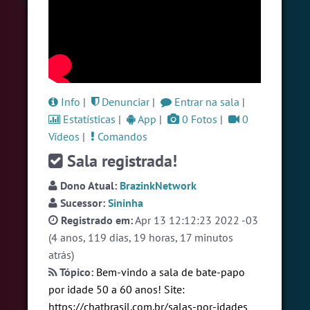
#Novanativa
5 pessoas
#Sexo
+18
5 pessoas
#RadioModao
4 pessoas
Ver todas as salas
Info
|
Denunciar
|
Entrar na sala
|
Estatísticas
|
App
|
0 Fotos
|
0
Vídeos
|
Comandos
🎁 Promoção
🛍 Crie seu Chat e Rádio 📻
com Site e Chat Bot 🤖 de Pedidos
.
Sala registrada!
Dono Atual:
BrazinkNetwork
Sucessor:
Sininha
Registrado em:
Apr 13 12:12:23 2022 -03
(4 anos, 119 dias, 19 horas, 17 minutos
atrás)
English
Português
Español
© 2018 Brazink
Tópico:
Bem-vindo a sala de bate-papo
por idade 50 a 60 anos! Site:
https://chatbrasil.com.br/salas-por-idades